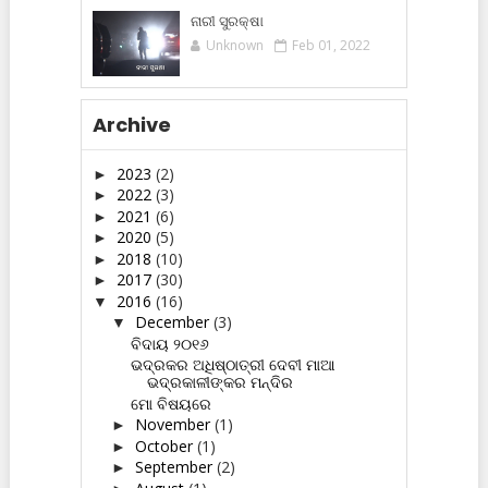
ନାରୀ ସୁରକ୍ଷା
Unknown
Feb 01, 2022
Archive
2023
(2)
►
2022
(3)
►
2021
(6)
►
2020
(5)
►
2018
(10)
►
2017
(30)
►
2016
(16)
▼
December
(3)
▼
ବିଦାୟ ୨୦୧୬
ଭଦ୍ରକର ଅଧିଷ୍ଠାତ୍ରୀ ଦେବୀ ମାଆ
ଭଦ୍ରକାଳୀଙ୍କର ମନ୍ଦିର
ମୋ ବିଷୟରେ
November
(1)
►
October
(1)
►
September
(2)
►