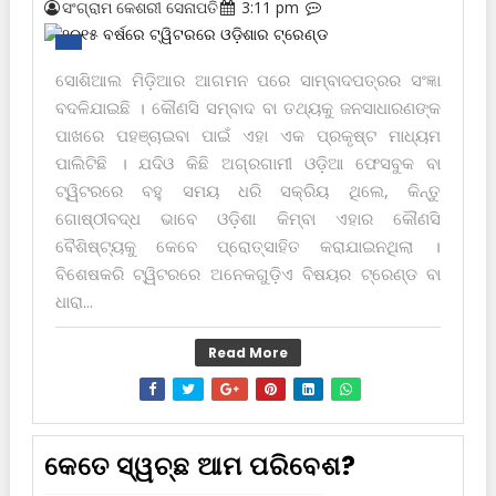
ସଂଗ୍ରାମ କେଶରୀ ସେନାପତି
3:11 pm
ସୋଶିଆଲ ମିଡ଼ିଆର ଆଗମନ ପରେ ସାମ୍ବାଦପତ୍ରର ସଂଜ୍ଞା
ବଦଳିଯାଇଛି । କୌଣସି ସମ୍ବାଦ ବା ତ‌ଥ୍ୟକୁ ଜନସାଧାରଣଙ୍କ
ପାଖରେ ପ‌ହ‌ଞ୍ଚାଇବା ପାଇଁ ଏହା ଏକ ପ୍ରକୃଷ୍ଟ ମାଧ୍ୟମ
ପାଲିଟିଛି । ଯଦିଓ କିଛି ଅଗ୍ରଗାମୀ ଓଡ଼ିଆ ଫେସବୁକ ବା
ଟ୍ୱିଟରରେ ବ‌ହୁ ସମୟ ଧରି ସକ୍ରିୟ ଥିଲେ, କିନ୍ତୁ
ଗୋଷ୍ଠୀବଦ୍ଧ ଭାବେ ଓଡ଼ିଶା କିମ୍ବା ଏହାର କୌଣସି
ବୈଶିଷ୍ଟ୍ୟକୁ କେବେ ପ୍ରୋତ୍ସାହିତ କରାଯାଇନଥିଲା ।
ବିଶେଷକରି ଟ୍ୱିଟରରେ ଅନେକଗୁଡ଼ିଏ ବିଷୟର ଟ୍ରେଣ୍ଡ ବା
ଧାରା...
Read More
କେତେ ସ୍ୱଚ୍ଛ ଆମ ପରିବେଶ?