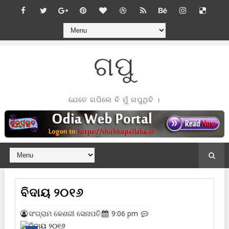
ଗପୁ
ଯେତେ ଗପିଲେ ବି ମୁଁ ଗପୁଥିବି ।
ବିଦାୟ ୨୦୧୬
ସଂଗ୍ରାମ କେଶରୀ ସେନାପତି
9:06 pm