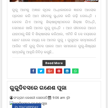
ଗୁରୁ ଆମକୁ ଅଜ୍ଞାନ ରୂପକ ଅନ୍ଧକାରରେ ଜ୍ଞାନର ଆଲୋକ
ପ୍ରଦାନ କରି ଆମ ଜୀବନ‌କୁ ସୁନ୍ଦର କରି ଗଢ଼ି ତୋଳନ୍ତି ।
କେବଳ ଯିଏ ଆମକୁ ଶିକ୍ଷାନୁଷ୍ଠାନରେ ଶିକ୍ଷା ଦିଅନ୍ତି,
ସେମାନେ ଖାଲି ଆମର ଗୁରୁ ନୁହ‌ନ୍ତି । ଆମ ଜୀବନରେ ଆମେ
ଯାହାଠାରୁ କିଛି ବି ଶିକ୍ଷାଲାଭ କରିଥାଉ, ଏମିତି କି ସେ ବୟସରେ
ଛୋଟ ହେଲେ ମଧ୍ୟ ସେ ଆମର ଗୁରୁ । ଗୁରୁଙ୍କ ସମ୍ମାନାର୍ଥେ
ଆଜିର ଏହି ଗୁରୁ ଦିବସ ପାଳନ ଆମ ସମାଜରେ ଗୁରୁ-ଶିଷ୍ୟର
ସମ୍ପର୍କ‌କୁ ଆହୁରି ନିବିଡ଼ କରୁଛି...
Read More
ଗୁରୁଦିବସରେ ଗଣେଶ ପୂଜା
ସଂଗ୍ରାମ କେଶରୀ ସେନାପତି
9:06 am
TEACHERSDAY