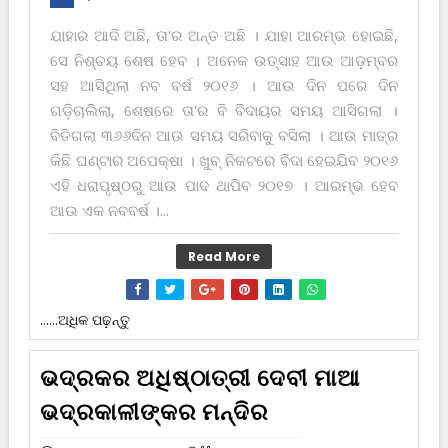
ଯାହାର ଆଦି ଅଛି, ତା'ର ଅନ୍ତ ଅଛି । ଯାହା ଆରମ୍ଭ ହୋଇଛି,
ସେ ନିଶ୍ଚୟ ଶେଷ ହେବ । ଅନେକ ଉତ୍ସାହ ଆଉ ଆଡ଼ମ୍ବର
ସ‌ହ ଆସିଥିଲା ନବ ବର୍ଷ ୨୦୧୬ । ଆଉ ଦିନ ପରେ ଦିନ
ଗଡ଼ିଚାଲିଲା, ଶେଷରେ ତା'ର ବି ବିଦାୟର ସମୟ ଆସିଗଲା ।
ବିତିଗଲା ୩୬୬ଦିନ ଆଉ ସମୟ ସରିବାକୁ ବସିଲା । ଆଉ ମାତ୍ର
କିଛି ଘଣ୍ଟାର ଅପେକ୍ଷା । ଖୁବ୍ ନିକଟରେ ବିଦା ହେଇଯିବ ୨୦୧୬
ଏହି ଧରାପୃଷ୍ଠରୁ ଆଉ ପାଦ ଥାପିବ ୨୦୧୭ । ଆରମ୍ଭ ହେବ
ଆଉ ଏକ ନବବର୍ଷ ।...
Read More
......ଅଧିକ ପଢ଼ନ୍ତୁ
ଭଦ୍ରକର ଅଧିଷ୍ଠାତ୍ରୀ ଦେବୀ ମାଆ
ଭଦ୍ରକାଳୀଙ୍କର ମନ୍ଦିର