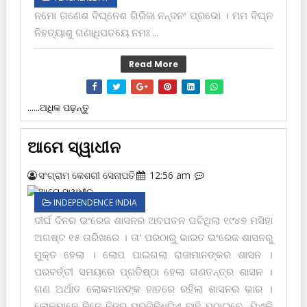
ନମୋ ଗଣେଶ ବିଘ୍ନେଶ ଗିରିଜା ନନ୍ଦନଂ ପ୍ରଭୋ । ମମ ବିଘ୍ନ
ନିହତ୍ୟାଶୁ ଗଣାଧିପତୟେ ନମଃ ...
Read More
......ଅଧିକ ପଢ଼ନ୍ତୁ
ଆମେ ସ୍ୱାଧୀନ
ସଂଗ୍ରାମ କେଶରୀ ସେନାପତି
12:56 am
INDEPENDENCE INDIA
ଦୀର୍ଘ ଦିନର ଇଂରେଜ ଶାସନର ଅବପତନ ଘଟିଥିଲା ୧୯୪୭ ମସିହା
ଅଗଷ୍ଟ ୧୫ ତାରିଖରେ । ତା' ପରଠାରୁ ଭାରତ ଇଂରେଜ ଶାସନରୁ
ମୁକ୍ତ ହେଲା । ଲୋପ ପାଇଗଲା ରାଜାମାନଙ୍କର ଶାସନ ।
ପରବର୍ତ୍ତୀ ସମୟରେ ପ୍ରତିଷ୍ଠା ହେଲା ଗଣତନ୍ତ୍ର ଶାସନ ।
ଗଣ ଅର୍ଥାତ ଲୋକମାନଙ୍କ ହାତରେ ରହିଲା ଶାସନର ଭାର ।
ଲୋକମାନେ ନିଜେ ନିଜର ପ୍ରତିନିଧିଟିଏ ବାଛି ପଠାଇବେ, ଯିଏକି