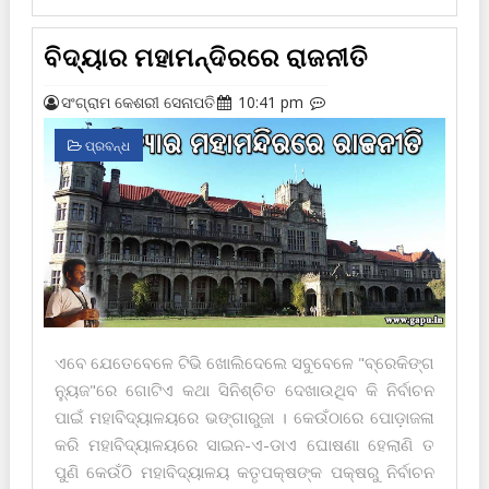
ବିଦ୍ୟାର ମହାମନ୍ଦିରରେ ରାଜନୀତି
ସଂଗ୍ରାମ କେଶରୀ ସେନାପତି
10:41 pm
ପ୍ରବନ୍ଧ
ଏବେ ଯେତେବେଳେ ଟିଭି ଖୋଲିଦେଲେ ସବୁବେଳେ "ବ୍ରେକିଙ୍ଗ
ନ୍ୟୁଜ"ରେ ଗୋଟିଏ କଥା ସିନିଶ୍ଚିତ ଦେଖାଉଥିବ କି ନିର୍ବାଚନ
ପାଇଁ ମହାବିଦ୍ୟାଳୟରେ ଭଙ୍ଗାରୁଜା । କେଉଁଠାରେ ପୋଡ଼ାଜଳା
କରି ମହାବିଦ୍ୟାଳୟରେ ସାଇନ-ଏ-ଡାଏ ଘୋଷଣା ହେଲାଣି ତ
ପୁଣି କେଉଁଠି ମହାବିଦ୍ୟାଳୟ କତୃପକ୍ଷଙ୍କ ପକ୍ଷରୁ ନିର୍ବାଚନ