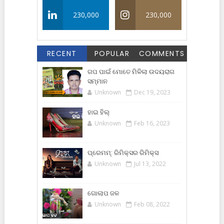
230,000
230,000
RECENT
POPULAR
COMMENTS
ଗପ ପାଇଁ ମୋତେ ମିଳିଲା ଉଦୟରାଗ
ସମ୍ମାନ
Unknown
Dec 19, 2023
ହାଇ ହିଲ୍
Unknown
Feb 16, 2023
ପ୍ରେମମ୍: ରିମିକ୍ସର ରିମିକ୍ସ
Unknown
Jul 13, 2022
ଗୋଲାପ ଜଳ
Unknown
Feb 08, 2022