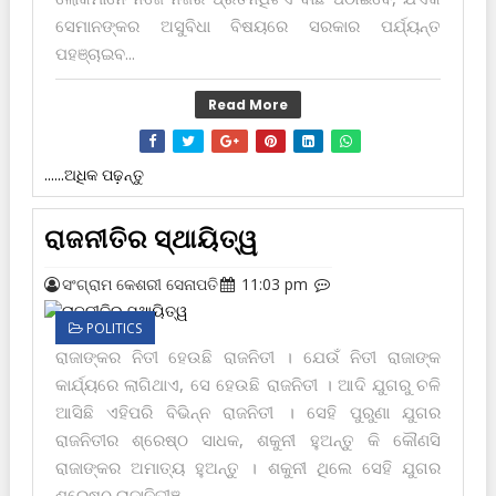
ସେମାନଙ୍କର ଅସୁବିଧା ବିଷୟରେ ସରକାର ପର୍ଯ୍ୟନ୍ତ
ପ‌ହ‌ଞ୍ଚାଇବ...
Read More
......ଅଧିକ ପଢ଼ନ୍ତୁ
ରାଜନୀତିର ସ୍ଥାୟିତ୍ୱ
ସଂଗ୍ରାମ କେଶରୀ ସେନାପତି
11:03 pm
POLITICS
ରାଜାଙ୍କର ନିତୀ ହେଉଛି ରାଜନିତୀ । ଯେଉଁ ନିତୀ ରାଜାଙ୍କ
କାର୍ଯ୍ୟରେ ଲାଗିଥାଏ, ସେ ହେଉଛି ରାଜନିତୀ । ଆଦି ଯୁଗରୁ ଚଳି
ଆସିଛି ଏହିପରି ବିଭିନ୍ନ ରାଜନିତୀ । ସେହି ପୁରୁଣା ଯୁଗର
ରାଜନିତୀର ଶ୍ରେଷ୍ଠ ସାଧକ, ଶକୁନୀ ହୁଅନ୍ତୁ କି କୌଣସି
ରାଜାଙ୍କର ଅମାତ୍ୟ ହୁଅନ୍ତୁ । ଶକୁନୀ ଥିଲେ ସେହି ଯୁଗର
ଶ୍ରେଷ୍ଠ ରାଜାନିତୀଜ୍ଞ...