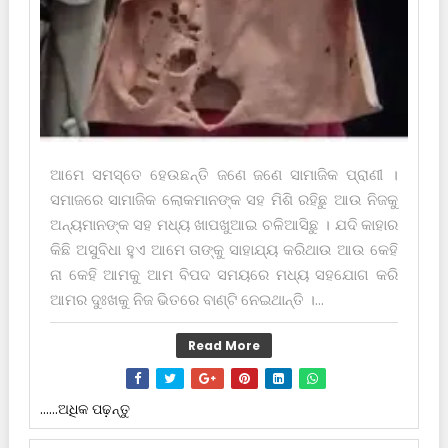
ଆମେ ସମସ୍ତେ ହେଉଛନ୍ତି ଜଣେ ଜଣେ ସାମାଜିକ ପ୍ରାଣୀ ।
ସମାଜରେ ସାମାଜିକ ଲୋକମାନଙ୍କ ସ‌ହ ମିଶି ରହିଛୁ ଆଉ ନିଜକୁ
ଅନ୍ୟମାନଙ୍କ ସ‌ହ ମଧ୍ୟ ଖାପଖୁଆଇ ଚଳିଆସିଛୁ । ଯଦି କାହାର
କିଛି ଅସୁବିଧା ହୁଏ ଆମେ ତାଙ୍କୁ ସାହାଯ୍ୟ କରିଥାଉ ଆଉ କେହି
ନା କେହି ଆମକୁ ଆମ ବିପଦ ସମୟରେ ମଧ୍ୟ ସ‌ହଯୋଗ କରି
ଆମର ଦୁଃଖକୁ ନିଜ ଭିତରେ ବାଣ୍ଟି ନେଇଥାନ୍ତି ।...
Read More
......ଅଧିକ ପଢ଼ନ୍ତୁ