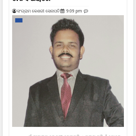
ସଂଗ୍ରାମ କେଶରୀ ସେନାପତି
9:09 pm