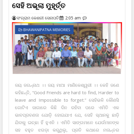
ସେହି ଅଭୂଲା ମୁହୂର୍ତ୍ତ
ସଂଗ୍ରାମ କେଶରୀ ସେନାପତି
2:05 am
BHAWANIPATNA MEMORIES
ଜୟ ଜଗନ୍ନାଥ ।। ଜୟ ମାଆ ମାଣିକେଶ୍ୱରୀ ।। କେହି ଜଣେ
କ‌ହିଛନ୍ତି, “Good Friends are hard to find, Harder to
leave and Impossible to forget.” ସେହିଭଳି କୌଣସି
ଗୋଟିଏ ଜାଗାରେ କିଛି ଦିନ ରହିବା ପରେ ଏମିତି ଏକ
ଭାବପ୍ରବଣତା ଯୋଡ଼ି ହୋଇଯାଏ ଯେ, ସେହି ସ୍ଥାନ‌କୁ ଛାଡ଼ି
ଯିବାକୁ ଇଚ୍ଛା ହିଁ ହୁଏନି । ଏମିତି ସାଙ୍ଗମାନେ ଯେଉଁମାନଙ୍କ
ସ‌ହ ବ‌ହୁତ ଝଗଡ଼ା କରୁଥିଲୁ, ପ୍ରତି କଥାରେ ମତାନ୍ତର