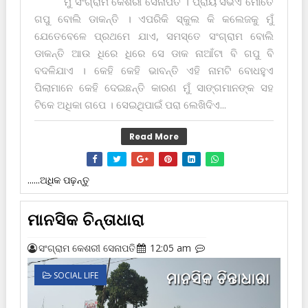
ମୁଁ ସଂଗ୍ରାମ କେଶରୀ ସେନାପତି । ପ୍ରାୟ ସଭିଏଁ ମୋତେ
ଗପୁ ବୋଲି ଡାକନ୍ତି । ଏପରିକି ସ୍କୁଲ କି କଲେଜକୁ ମୁଁ
ଯେତେବେଳେ ପ୍ରଥମେ ଯାଏ, ସମସ୍ତେ ସଂଗ୍ରାମ ବୋଲି
ଡାକନ୍ତି ଆଉ ଧିରେ ଧିରେ ସେ ଡାକ ନାଆଁଟା ବି ଗପୁ ବି
ବଦଳିଯାଏ । କେହି କେହି ଭାବନ୍ତି ଏହି ନାମଟି ବୋଧ‌ହୁଏ
ପିଲାମାନେ କେହି ଦେଇଛନ୍ତି କାରଣ ମୁଁ ସାଙ୍ଗମାନଙ୍କ ସ‌ହ
ଟିକେ ଅଧିକା ଗପେ । ସେଇଥିପାଇଁ ପରା ଲେଖିଦିଏ...
Read More
......ଅଧିକ ପଢ଼ନ୍ତୁ
ମାନସିକ ଚିନ୍ତାଧାରା
ସଂଗ୍ରାମ କେଶରୀ ସେନାପତି
12:05 am
SOCIAL LIFE