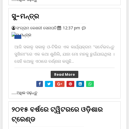
ସୁ-ମନ୍ତ୍ର
ସଂଗ୍ରାମ କେଶରୀ ସେନାପତି
12:37 pm
ଆଜି ସକାଳୁ ସକାଳୁ ଓ-ଟିଭିର ଏକ କାର୍ଯ୍ୟକ୍ରମ "ସର୍ବେଭବନ୍ତୁ
ସୁଖିନଃ"ରେ ଏକ କଥା ଶୁଣିଲି, ଯାହା ମୋ ମନ‌କୁ ଛୁଇଁଯାଇଥିଲା ।
ସେହି କଥାକୁ ଏଠାରେ ବର୍ଣ୍ଣନା କରୁଛି...
Read More
......ଅଧିକ ପଢ଼ନ୍ତୁ
୨୦୧୫ ବର୍ଷରେ ଟ୍ୱିଟରରେ ଓଡ଼ିଶାର
ଟ୍ରେଣ୍ଡ