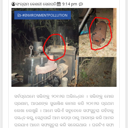
ସଂଗ୍ରାମ କେଶରୀ ସେନାପତି
9:14 pm
#ENVIRONMENTPOLLUTION
ସର୍ବପ୍ରଥମେ ସଭିଙ୍କୁ ୨୦୧୬ର ଅଭିନନ୍ଦନ । ସଭିଙ୍କୁ ମୋର
ପ୍ରଣାମ, ଆପଣଙ୍କ ସୁଭାଷିଶ କାମନା କରି ୨୦୧୬ର ପ୍ରଥମ
ଲେଖା ଲେଖୁଛି । ଆମେ ସଭିଏଁ ସବୁବେଳେ ସଫସୁତୁରା ରହିବାକୁ
ପସନ୍ଦ କରୁ, ସେଥିପାଇଁ ଆମ କପଡ଼ା ଠାରୁ ଆରମ୍ଭ କରି ଆମର
ଘରଯାଏ ଆମେ ସଫାସୁତୁରା କରି ସଜେଇଥାଉ । ଘରଟିଏ ସଫା