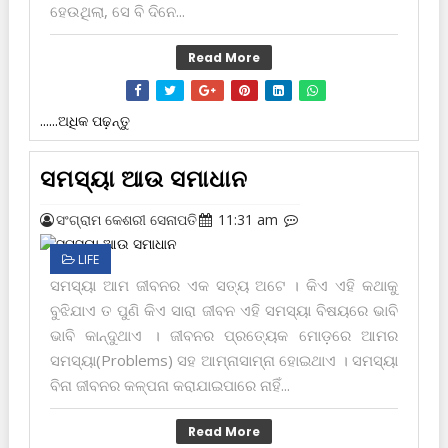
ହେଉଥିଲା, ସେ ବି ଦିନେ...
Read More
......ଅଧିକ ପଢ଼ନ୍ତୁ
ସମସ୍ୟା ଆଉ ସମାଧାନ
ସଂଗ୍ରାମ କେଶରୀ ସେନାପତି
11:31 am
LIFE
ସମସ୍ୟା ଆମ ଜୀବନର ଏକ ସତ୍ୟ ଅଟେ । କିଏ ଏହି କଥାକୁ
ବୁଝିଯାଏ ତ ପୁଣି କିଏ ସାରା ଜୀବନ ଏହି ସମସ୍ୟା ବିଷୟରେ ଭାବି
ଭାବି କାନ୍ଦୁଥାଏ । ଜୀବନର ପ୍ରତ୍ୟେକ ମୋଡ଼ରେ ଆମର
ସମସ୍ୟା(Problems) ସ‌ହ ଆମ୍ନାସାମ୍ନା ହୋଇଥାଏ । ସମସ୍ୟା
ବିନା ଜୀବନର କଳ୍ପନା କରାଯାଇପାରେ ନାହିଁ...
Read More