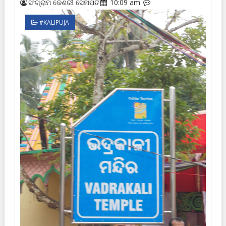
ସଂଗ୍ରାମ କେଶରୀ ସେନାପତି
10:09 am
#KALIPUJA