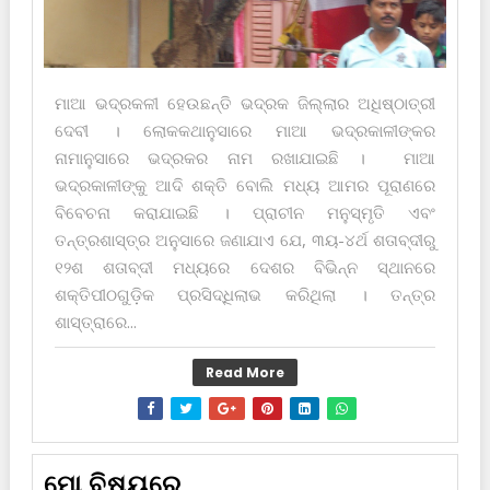
ମାଆ ଭଦ୍ରକଳୀ ହେଉଛନ୍ତି ଭଦ୍ରକ ଜିଲ୍ଲାର ଅଧିଷ୍ଠାତ୍ରୀ
ଦେବୀ । ଲୋକ‌କଥାନୁସାରେ ମାଆ ଭଦ୍ରକାଳୀଙ୍କର
ନାମାନୁସାରେ ଭଦ୍ରକର ନାମ ରଖାଯାଇଛି । ମାଆ
ଭଦ୍ରକାଳୀଙ୍କୁ ଆଦି ଶକ୍ତି ବୋଲି ମଧ୍ୟ ଆମର ପୂରାଣରେ
ବିବେଚନା କରାଯାଇଛି । ପ୍ରାଚୀନ ମନୁସ୍ମୃତି ଏବଂ
ତନ୍ତ୍ରଶାସ୍ତ୍ର ଅନୁସାରେ ଜଣାଯାଏ ଯେ, ୩ୟ-୪ର୍ଥ ଶତାବ୍ଦୀରୁ
୧୨ଶ ଶତାବ୍ଦୀ ମଧ୍ୟରେ ଦେଶର ବିଭିନ୍ନ ସ୍ଥାନରେ
ଶକ୍ତିପୀଠଗୁଡ଼ିକ ପ୍ରସିଦ୍ଧିଲାଭ କରିଥିଲା । ତନ୍ତ୍ର
ଶାସ୍ତ୍ରାରେ...
Read More
ମୋ ବିଷୟରେ