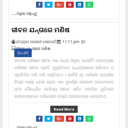
......ଅଧିକ ପଢ଼ନ୍ତୁ
ଜୀବନ ଯନ୍ତାରେ ମଣିଷ
ସଂଗ୍ରାମ କେଶରୀ ସେନାପତି
11:11 pm
LIFE
ସତରେ ମଣିଷର ଜୀବନ ଏକ ଯନ୍ତା ସଦୃଶ, ଯେଉଁଠି ପ୍ରତ୍ୟେକ
ମଣିଷର ଜୀବନ ପ୍ରତି ମୁହୂର୍ତ୍ତରେ ଯନ୍ତ୍ରଣାରେ ଜଳିଥାଏ ଓ
ପ୍ରତିଦିନ ଡରି ଡରି ବଞ୍ଚିଥାଏ । କାହିଁକି ନା, ମଣିଷର ରାତ୍ରୀର
ନିଦ୍ରା ଶେଷ ହେଲା ପରେ ଏକ ସୁବର୍ଣ୍ଣ ସକାଳର ଆଗମନରେ
ତା'ର ଦୈନନ୍ଦିନ କର୍ମମୟ ଜୀବନ ସ‌ହିତ ରଙ୍ଗିନ ଦୁନିଆର
ରଙ୍ଗମଞ୍ଚରେ ଅଭିନୟର ମଧ୍ୟ ଅୟମାରମ୍ଭ ହୋଇଥାଏ...
Read More
......ଅଧିକ ପଢ଼ନ୍ତୁ