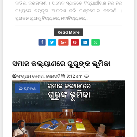
ବାତିଲ କରାଗଲାଣି । ଅନେକ ସ୍ଥାନରେ ବିଦ୍ୟାର୍ଥୀଗଣ ନିଜ ନିଜ
ମଧ୍ୟରେ ଶତ୍ରୁତା ଆଚରଣ କରି ଗଣ୍ଡଗୋଳ କଲେଣି ।
ପୁରାତନ ଯୁଗରୁ ବିଦ୍ୟାଳୟ ମହାବିଦ୍ୟାଳୟ...
Read More
ସମାଜ କଲ୍ୟାଣରେ ଗୁରୁଙ୍କ ଭୂମିକା
ସଂଗ୍ରାମ କେଶରୀ ସେନାପତି
9:12 am
ପ୍ରବନ୍ଧ