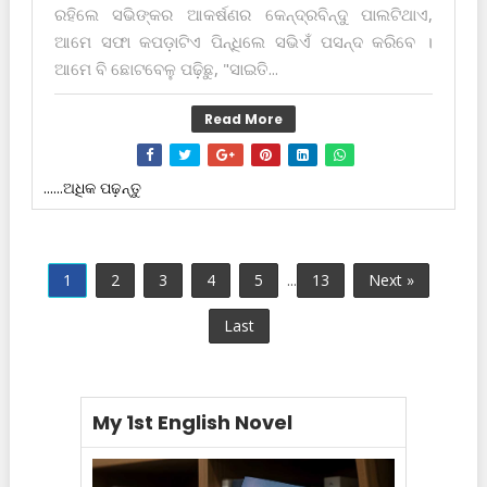
ରହିଲେ ସଭିଙ୍କର ଆକର୍ଷଣର କେନ୍ଦ୍ରବିନ୍ଦୁ ପାଲଟିଥାଏ,
ଆମେ ସଫା କପଡ଼ାଟିଏ ପିନ୍ଧିଲେ ସଭିଏଁ ପସନ୍ଦ କରିବେ ।
ଆମେ ବି ଛୋଟବେଳୁ ପଢ଼ିଛୁ, "ସାଇତି...
Read More
......ଅଧିକ ପଢ଼ନ୍ତୁ
1
2
3
4
5
...
13
Next »
Last
My 1st English Novel