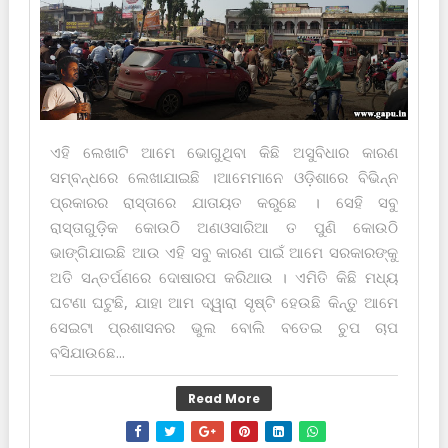
ଏହି ଲେଖାଟି ଆମେ ଭୋଗୁଥିବା କିଛି ଅସୁବିଧାର କାରଣ
ସମ୍ବନ୍ଧରେ ଲେଖାଯାଇଛି ।ଆମେମାନେ ଓଡ଼ିଶାରେ ବିଭିନ୍ନ
ପ୍ରକାରର ରାସ୍ତାରେ ଯାତାୟତ କରୁଛେ । ସେହି ସବୁ
ରାସ୍ତାଗୁଡ଼ିକ କୋଉଠି ଅଣଓସାରିଆ ତ ପୁଣି କୋଉଠି
ଭାଙ୍ଗିଯାଇଛି ଆଉ ଏହି ସବୁ କାରଣ ପାଇଁ ଆମେ ସରକାରଙ୍କୁ
ଅତି ସନ୍ତର୍ପଣରେ ଦୋଷାରପ କରିଥାଉ । ଏମିତି କିଛି ମଧ୍ୟ
ଘଟଣା ଘଟୁଛି, ଯାହା ଆମ ଦ୍ୱାରା ସୃଷ୍ଟି ହେଉଛି କିନ୍ତୁ ଆମେ
ସେଇଟା ପ୍ରଶାସନର ଭୁଲ ବୋଲି ବତେଇ ଚୁପ ଚାପ
ବସିଯାଉଛେ...
Read More