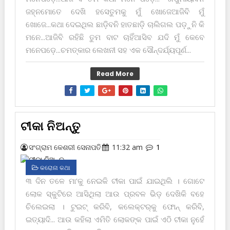
ଜହ୍ନମୋତେ ଦେଖି ହସେତୁମକୁ ମୁଁ ଖୋଜେଆଜିବି ମୁଁ
ଖୋଜେ...କଥା ଦେଇଥିଲ ଛାଡ଼ିବନି ହାତଛାଡ଼ି ଚାଲିଗଲ ପଡ଼ୁନି କି
ମନେ...ଆଜିବି ରହିଛି ତୁମ ବାଟ ଚାହିଁଆସିବ ଯଦି ମୁଁ କେବେ
ମନେପଡ଼େ...ଚମତ୍କାର ଲେଖନୀ ସହ ଏକ ସୌନ୍ଦର୍ଯ୍ୟପୂର୍ଣ...
Read More
ଟୀକା ନିଅନ୍ତୁ
ସଂଗ୍ରାମ କେଶରୀ ସେନାପତି
11:32 am
1
କରୋନା କଥା
୩ ଦିନ ତଳେ ମା'କୁ ନେଇକି ଟୀକା ପାଇଁ ଯାଇଥିଲି । ଗୋଟେ
ଲୋକ ସ୍କୁଟିରେ ଆସିଥିଲା ଆଉ ପ୍ରବଳ ଭିଡ଼ ଦେଖିକି ବହେ
ଚିଲେଇଲା । ଟୁଇଟ୍ କରିବି, କଲେକ୍ଟର୍‌କୁ ଫୋନ୍ କରିବି,
ଇତ୍ୟାଦି... ଆଉ କହିଲା ଏମିତି ଲୋକଙ୍କ ପାଇଁ ଏଠି ଟୀକା ନୁହେଁ