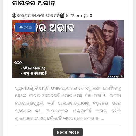
କାଗଜର ଅଭାବ
ସଂଗ୍ରାମ କେଶରୀ ସେନାପତି
8:22 pm
0
କବିତା
ପୃଥିବୀଠାରୁ ବି ଆହୁରି ଓସାରପ୍ରେମର ସେ ସବୁ କଥା ।ଲେଖିବାକୁ
ହେଲେ କାଗଜ ଅଭାବନାହିଁ ମୋର ସେହି ବିଜ୍ଞ ମଥା !!- ଲିପିକା
ମହାପାତ୍ରପୃଥିବୀ କାହିଁ ଆକାଶଗଙ୍ଗାଠାରୁ ବଡ଼ହେଉ ପଛେ
ପ୍ରେମର କଥା ଆପଣଙ୍କର ।ଲୋଡ଼ାନାହିଁ କାଗଜ, ବସିକି
ଶୁଣେଇବେ,ଟାଇପ୍ କରିଦେବି ଲାପଟପ୍‌ରେ ମୋର ॥- ...
Read More