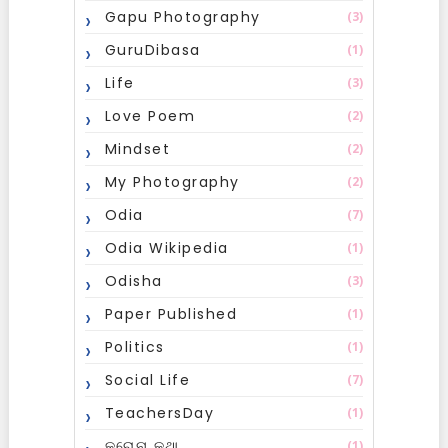
Gapu Photography
(3)
GuruDibasa
(1)
Life
(3)
Love Poem
(2)
Mindset
(2)
My Photography
(2)
Odia
(7)
Odia Wikipedia
(1)
Odisha
(3)
Paper Published
(1)
Politics
(1)
Social Life
(7)
TeachersDay
(1)
କରୋନା କଥା
(1)