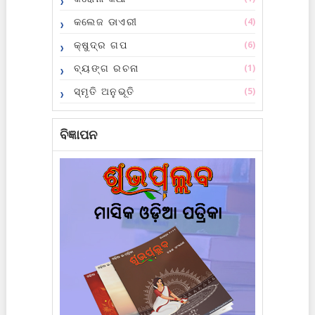
କଲେଜ ଡାଏରୀ
(4)
କ୍ଷୁଦ୍ର ଗପ
(6)
ବ୍ୟଙ୍ଗ ରଚନା
(1)
ସ୍ମୃତି ଅନୁଭୂତି
(5)
ବିଜ୍ଞାପନ