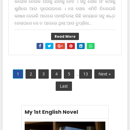
କରୋନା ନେଇକି ଘରକୁ ଯିବାକୁ ହେବ । ସବୁ ଲୋକ ତା' କଥାକୁ
ଶୁଣିଲେ ଆଉ ଦୂରେଇଗଲେ । ସେ ଲୋକ ଏମିତି ଚିଲେଇକି
ଭାଷଣ ଦେଇକି ଆଗରେ ପହଞ୍ଚିଗଲା; କିଛି ସମୟରେ ସବୁ ଶାନ୍ତ
ହେଲାପରେ ସେ ତ ଆଗରେ ଥିଲା ଆଉ ଚୁପ୍‌କିନା...
Read More
1
2
3
4
5
...
13
Next »
Last
My 1st English Novel