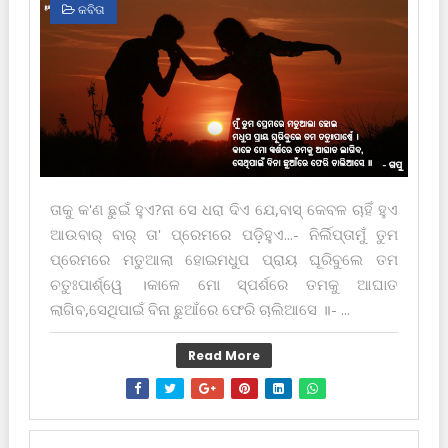
କବିତା
ତାକୁ କ'ଣ ଛୁଇଁ ହୁଏ?ନା ସେ ଧରା ଦିଏ ଯେ,ବାସ୍ କେବଳ ଚାହିଁ ହୁଏ
ଆଉବାର୍ ବାର୍ ତା' ପ୍ରେମରେ ପଡ଼ିହୁଏ...- ନିର୍ଲିପ୍ତାମୁଁ ତୁମ
ପ୍ରେମରେ ମତୁଆଲା ହୋଇମଧୁପ ପ୍ରାୟ ଘୂରିବୁଲେ ତମ
ଚତୁଃପାର୍ଶ୍ୱେ ।କାଳେ ମୋ ସ୍ପର୍ଶରେ ତମକୁ ଆଘାତ
ଲାଗିବ,ସେଥିପାଇଁ ବିନା ଛୁଆଁରେ ଫେରି ଚାଲିଆସେ ॥- ...
Read More