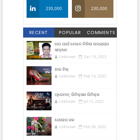
230,000
230,000
RECENT
POPULAR
COMMENTS
ଗପ ପାଇଁ ମୋତେ ମିଳିଲା ଉଦୟରାଗ
ସମ୍ମାନ
Unknown
Dec 19, 2023
ହାଇ ହିଲ୍
Unknown
Feb 16, 2023
ପ୍ରେମମ୍: ରିମିକ୍ସର ରିମିକ୍ସ
Unknown
Jul 13, 2022
ଗୋଲାପ ଜଳ
Unknown
Feb 08, 2022