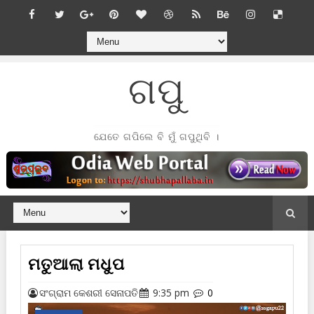
ଗପୁ
ଯେତେ ଗପିଲେ ବି ମୁଁ ଗପୁଥିବି ।
ମତୁଆଲା ମଧୁପ
ସଂଗ୍ରାମ କେଶରୀ ସେନାପତି
9:35 pm
0