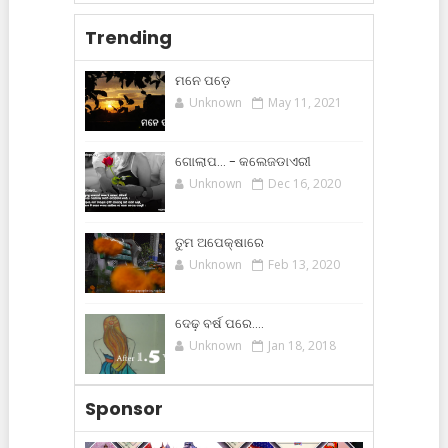
Trending
ମନେ ପଡ଼େ
Unknown
May 11, 2021
ଗୋଲାପ... - କଲେଜଡାଏରୀ
Unknown
Dec 16, 2020
ତୁମ ଅପେକ୍ଷାରେ
Unknown
Feb 13, 2020
ଦେଢ଼ ବର୍ଷ ପରେ....
Unknown
Jan 18, 2018
Sponsor